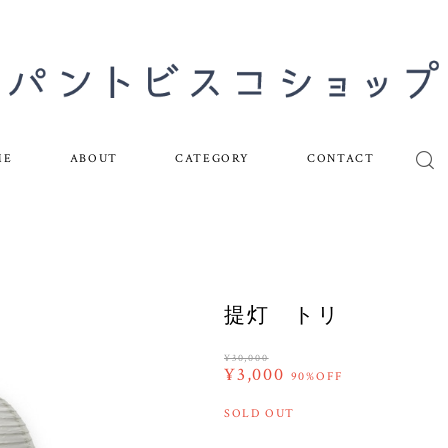
ME
ABOUT
CATEGORY
CONTACT
提灯 トリ
¥30,000
¥3,000
90%OFF
SOLD OUT