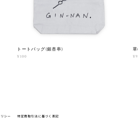
トートバッグ(銀杏串)
草
¥100
¥9
ポリシー
特定商取引法に基づく表記