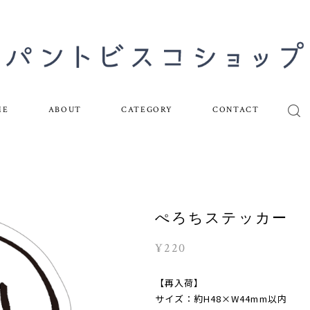
ME
ABOUT
CATEGORY
CONTACT
ぺろちステッカー
¥220
【再入荷】
サイズ：約H48×W44mm以内